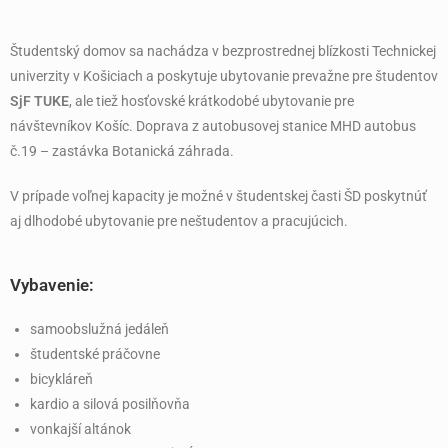
Študentský domov sa nachádza v bezprostrednej blízkosti Technickej
univerzity v Košiciach a poskytuje ubytovanie prevažne pre študentov
SjF TUKE
, ale tiež hosťovské krátkodobé ubytovanie pre
návštevníkov Košíc. Doprava z autobusovej stanice MHD autobus
č.19 – zastávka Botanická záhrada.
V prípade voľnej kapacity je možné v študentskej časti ŠD poskytnúť
aj dlhodobé ubytovanie pre neštudentov a pracujúcich.
Vybavenie:
samoobslužná jedáleň
študentské práčovne
bicykláreň
kardio a silová posilňovňa
vonkajší altánok