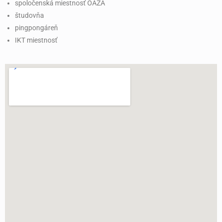
spoločenská miestnosť OÁZA
študovňa
pingpongáreň
IKT miestnosť