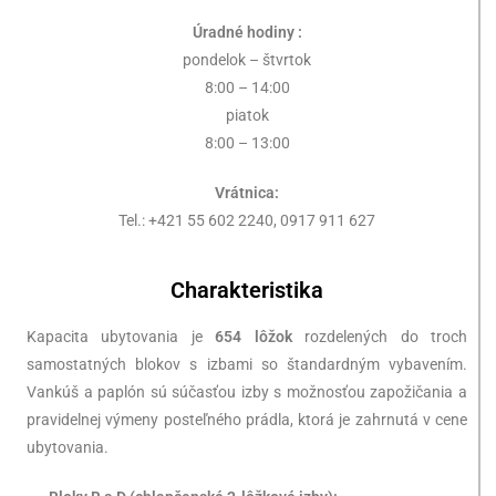
Úradné hodiny :
pondelok – štvrtok
8:00 – 14:00
piatok
8:00 – 13:00
Vrátnica:
Tel.: +421 55 602 2240, 0917 911 627
Charakteristika
Kapacita ubytovania je
654 lôžok
rozdelených do troch
samostatných blokov s izbami so štandardným vybavením.
Vankúš a paplón sú súčasťou izby s možnosťou zapožičania a
pravidelnej výmeny posteľného prádla, ktorá je zahrnutá v cene
ubytovania.