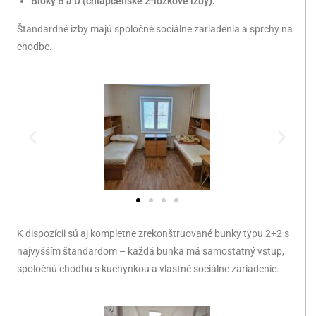
Bloky B a D (chlapčenské 2-lôžkové izby):
Štandardné izby majú spoločné sociálne zariadenia a sprchy na
chodbe.
K dispozícii sú aj kompletne zrekonštruované bunky typu 2+2 s
najvyšším štandardom – každá bunka má samostatný vstup,
spoločnú chodbu s kuchynkou a vlastné sociálne zariadenie.