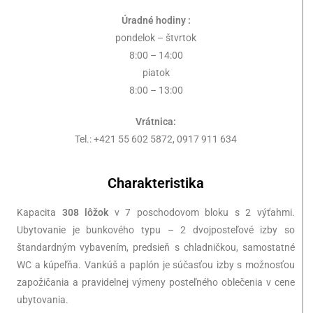
Úradné hodiny :
pondelok – štvrtok
8:00 – 14:00
piatok
8:00 – 13:00
Vrátnica:
Tel.: +421 55 602 5872, 0917 911 634
Charakteristika
Kapacita
308 lôžok
v 7 poschodovom bloku s 2 výťahmi.
Ubytovanie je bunkového typu – 2 dvojposteľové izby so
štandardným vybavením, predsieň s chladničkou, samostatné
WC a kúpeľňa. Vankúš a paplón je súčasťou izby s možnosťou
zapožičania a pravidelnej výmeny posteľného oblečenia v cene
ubytovania.