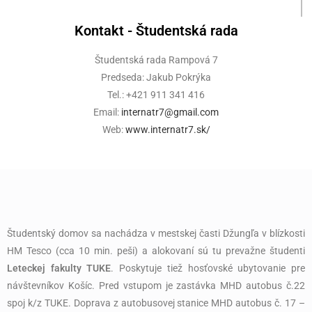
Kontakt - Študentská rada
Študentská rada Rampová 7
Predseda: Jakub Pokrýka
Tel.: +421 911 341 416
Email:
internatr7@gmail.com
Web:
www.internatr7.sk/
Študentský domov sa nachádza v mestskej časti Džungľa v blízkosti
HM Tesco (cca 10 min. peši) a alokovaní sú tu prevažne študenti
Leteckej fakulty TUKE
. Poskytuje tiež hosťovské ubytovanie pre
návštevníkov Košíc. Pred vstupom je zastávka MHD autobus č.22
spoj k/z TUKE. Doprava z autobusovej stanice MHD autobus č. 17 –