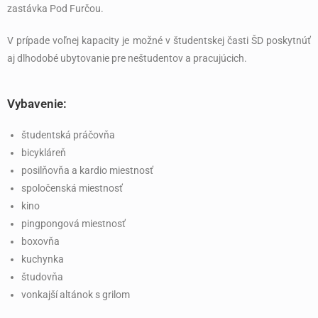
zastávka Pod Furčou.
V prípade voľnej kapacity je možné v študentskej časti ŠD poskytnúť
aj dlhodobé ubytovanie pre neštudentov a pracujúcich.
Vybavenie:
študentská práčovňa
bicykláreň
posilňovňa a kardio miestnosť
spoločenská miestnosť
kino
pingpongová miestnosť
boxovňa
kuchynka
študovňa
vonkajší altánok s grilom